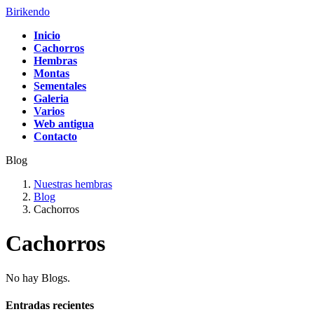
Saltar
Saltar
Birikendo
al
a
Inicio
contenido
la
Cachorros
navegación
Hembras
Montas
Sementales
Galeria
Varios
Web antigua
Contacto
Blog
Nuestras hembras
Blog
Cachorros
Cachorros
No hay Blogs.
Entradas recientes